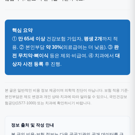
핵심 요약
①
만 65세 이상
건강보험 가입자,
평생 2개
까지 적
용. ② 본인부담
약 30%
(의료급여는 더 낮음). ③
완
전 무치악·뼈이식
등은 제외·비급여. ④ 치과에서
대
상자 사전 등록
후 진행.
본 글은 일반적인 비용 정보 제공이며 의학적 진단이 아닙니다. 보험 적용 기준·
본인부담은 제도 변경과 개인 상태·치과에 따라 달라질 수 있으니, 국민건강보
험공단(1577-1000) 또는 치과에 확인하시기 바랍니다.
정보 출처 및 작성 안내
본 글의 비용·보험 정보는 다음 공공기관의 공개 데이터를 근