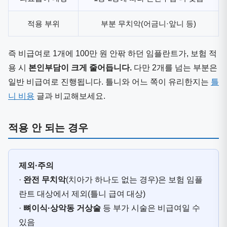
적용 부위
부분 무치악(어금니·앞니 등)
즉 비급여로 1개에 100만 원 안팎 하던 임플란트가, 보험 적
용 시
본인부담이 크게 줄어듭니다.
다만 2개를 넘는 부분은
일반 비급여로 진행됩니다. 틀니와 어느 쪽이 유리한지는
틀
니 비용
글과 비교해보세요.
적용 안 되는 경우
제외·주의
·
완전 무치악
(치아가 하나도 없는 경우)은 보험 임플
란트 대상에서 제외(틀니 급여 대상)
·
뼈이식·상악동 거상술
등 부가 시술은 비급여일 수
있음