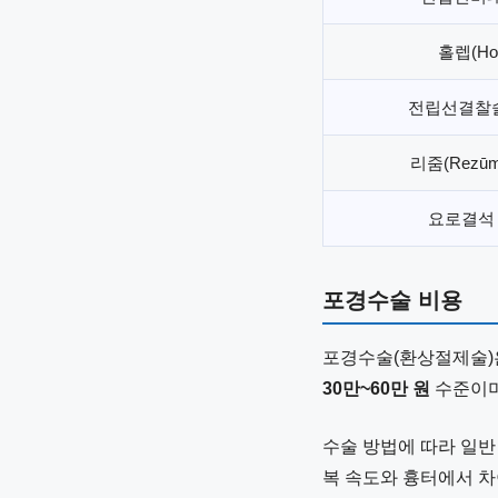
홀렙(Ho
전립선결찰술
리줌(Rezū
요로결석
포경수술 비용
포경수술(환상절제술)은
30만~60만 원
수준이며,
수술 방법에 따라 일반
복 속도와 흉터에서 차