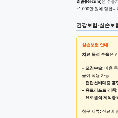
리줌(Rezūm)
은 수증
~1,000만 원에 달합니
건강보험·실손보험
치료 목적 수술은 
–
포경수술
: 미용 
급여 적용 가능
–
전립선비대증 홀
–
유로리프트·리줌
–
요로결석 체외충
청구 서류: 진료비 