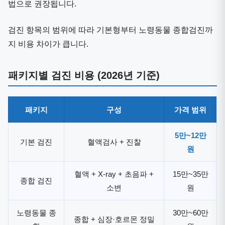
법으로 권장됩니다.
검진 항목의 범위에 따라 기본형부터 노령동물 종합검진까
지 비용 차이가 큽니다.
패키지별 검진 비용 (2026년 기준)
패키지
구성
가격 범위
5만~12만
기본 검진
혈액검사 + 진찰
원
혈액 + X-ray + 초음파 +
15만~35만
종합 검진
소변
원
노령동물 종
30만~60만
종합 + 심장·호르몬 정밀