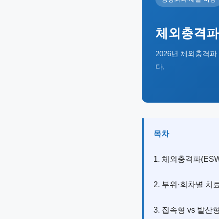
체외충격파(
2026년 체외충격
다.
목차
1. 체외충격파(ES
2. 부위·회차별 치
3. 집속형 vs 발산