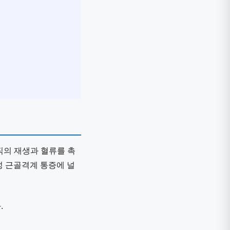
직의 재생과 혈류를 촉
성 근골격계 통증에 널
.