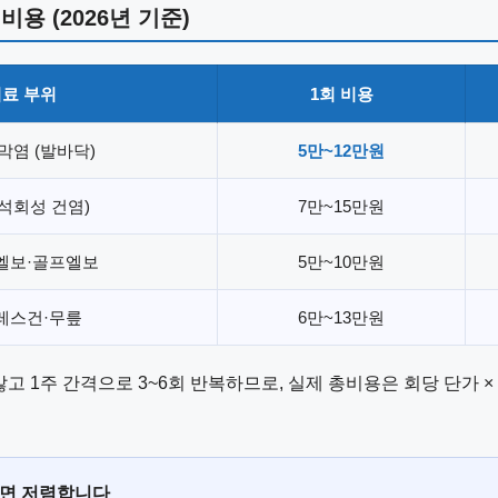
용 (2026년 기준)
료 부위
1회 비용
막염 (발바닥)
5만~12만원
(석회성 건염)
7만~15만원
엘보·골프엘보
5만~10만원
레스건·무릎
6만~13만원
않고 1주 간격으로 3~6회 반복하므로, 실제 총비용은 회당 단가 
으면 저렴합니다